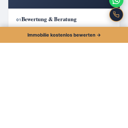
Bewertung & Beratung
01
Kostenlose, realistische Marktwertermittlung
Immobilie kostenlos bewerten →
— dazu eine ehrliche Einschätzung, was sich
vor dem Vermarktungsstart noch lohnt, um
den Verkauf von Anfang an optimal
aufzustellen.
Immobilienverkauf
02