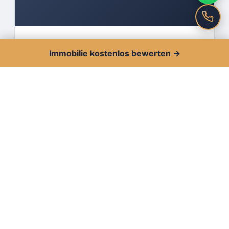
Bewertung & Beratung
01
Immobilie kostenlos bewerten →
Kostenlose, realistische Marktwertermittlung
— dazu eine ehrliche Einschätzung, was sich
vor dem Vermarktungsstart noch lohnt, um
den Verkauf von Anfang an optimal
aufzustellen.